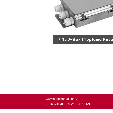
4'lü J-Box (Toplama Kut
Kamyon kantarı vb. ağırlık tartım sisteml
köşe ayarı yapmanızı sağlayan 4 loadce
bağlantı kartıdır. Uzak noktada kal
loadcell’lerin bu...
www.atilimkantar.com ©
2016 Copyright © WEBPAKETAL