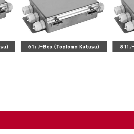
usu)
6'lı J-Box (Toplama Kutusu)
8'li 
erinde
6'lı J-Box (Toplama Kutusu) Kamyon kantarı vb.
8‘Lİ J-B
ll’li
ağırlık tartım sistemlerinde köşe ayarı yapmanızı
sistemler
an
sağlayan 6 loadcell’li bağlantı kartıdır. Uzak...
loadcell’li