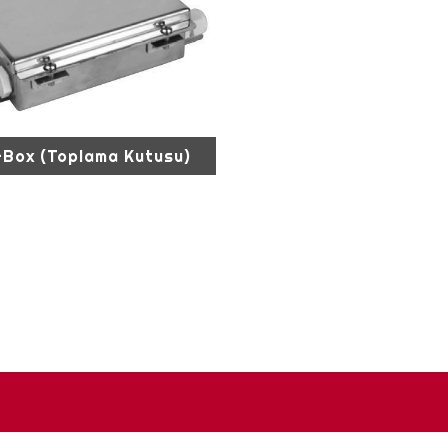
J-Box (Toplama Kutusu)
OX Kamyon kantarı vb. ağırlık tartım
inde köşe ayarı yapmanızı sağlayan 8
 bağlantı kartıdır. Uzak noktada kalan...