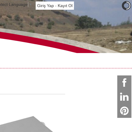
elect Language
▼
Giriş Yap
-
Kayıt Ol