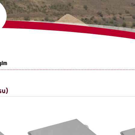
S
işim
su)