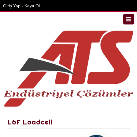
Giriş Yap
-
Kayıt Ol
Anasayfa
Hakkımızda
İletişim
L6F Loadcell